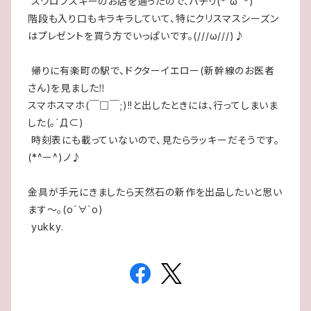
スワロフスキーのお店を通ったので、パチリ(*´ω｀*)
階段も入り口もキラキラしていて、特にクリスマスシーズン
はプレゼントを買う方でいっぱいです。(///ω///)♪
帰りに有楽町の駅で、ドクターイエロー(新幹線のお医者
さん)を見ました‼
スマホスマホ(￣□￣;)!!と出したときには、行ってしまいま
した(。´Д⊂)
時刻表にも載っていないので、見たらラッキーだそうです。
(*^ー^)ノ♪
金具が手元にきましたら天然石の新作を出品したいと思い
ます～。(о´∀`о)
yukky.