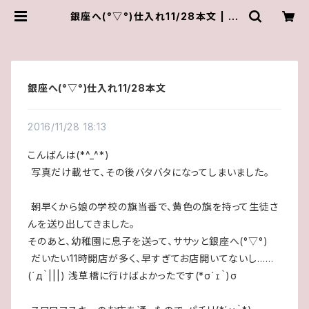
銀座へ(°▽°)仕入れ11/28本文 | ゆ
きんこしょっぷ（yukky.）アクセサリー
ショップ
銀座へ(°▽°)仕入れ11/28本文
2016/11/28 18:13
こんばんは(*^_^*)
写真だけ載せて、その後バタバタになってしまいました。
朝早くから娘の学校の旗当番で、黄色の旗を持って生徒さ
んを送り出してきました。
そのあと、幼稚園に息子を送って、ササッと銀座へ(°▽°)
だいたい11時開店が多く、早すぎてお店開いてないし……
(´д｀|||) 浅草橋に行けばよかったです(*σ´ｪ｀)σ