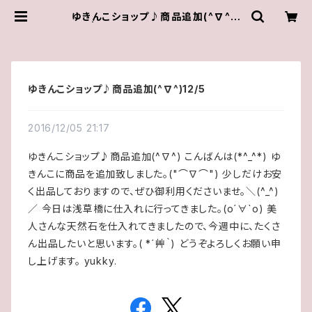
ゆきんこショップ♪商品追加(^∇^)1
2/5 | ゆきんこしょっぷ（yukky.）アク
セサリーショップ
ゆきんこショップ♪商品追加(^∇^)12/5
2016/12/05 21:17
ゆきんこショップ♪商品追加(^∇^) こんばんは(*^_^*) ゆ
きんこに商品を追加致しました。("⌒∇⌒") 少しだけお安
く出品しておりますので、ぜひ御利用くださいませ。＼(^_^)
／ 今日は浅草橋に仕入れに行ってきました。(о´∀`о) 美
人さんな天然石を仕入れてきましたので、今週中に、たくさ
ん出品したいと思います。( *´艸｀) どうぞよろしくお願い申
し上げます。 yukky.