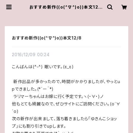
おすすめ新作((o(^∇^)o))本文12/8
| ゆきんこしょっぷ（yukky.）アクセサ
リーショップ
おすすめ新作((o(^∇^)o))本文12/8
2016/12/09 00:24
こんばんは(^-^) 眠いです。(ε_ε)
新作出品が多かったので、時間がかかりましたが、やっとu
pできました。(*´ー｀*)
ラリマーちゃんはお嫁に行く予定です。ヽ(・∀・)ノ
他もとても綺麗なので、ぜひサイトにご訪問ください。(о´∀
`о)
次の新作が出来まして、落ち着きましたら｢ゆきんこショッ
プ｣にも割り引きでupします。