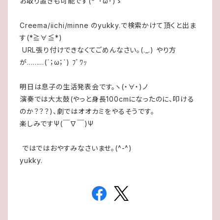
お取り置きも可能です(*｀･ω･)ゞ
Creema/iichi/minne のyukky.で検索かけて頂くと出ま
す(*≧∀≦*)
URL張り付けできなくてごめんなさい。(._.) やり方
が………(´；ω；`) ﾌﾞﾜｯ
明日は息子の生活発表会です。ヽ(・∀・)ノ
演奏では大太鼓(やっと身長100cmになったのに、叩ける
のか？？？)、劇ではオオカミをやるそうです。
楽しみですΨ(￣∇￣)Ψ
ではではおやすみなさいませ。(^-^)
yukky.